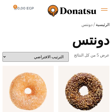
0
0,00
EGP
الرئيسية
/ دونتس
دونتس
عرض ⁦5⁩ من كل النتائج